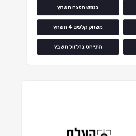
בנפש חפצה תשחץ
משחק קלפים 4 תשחץ
התייחס בזלזול תשבץ