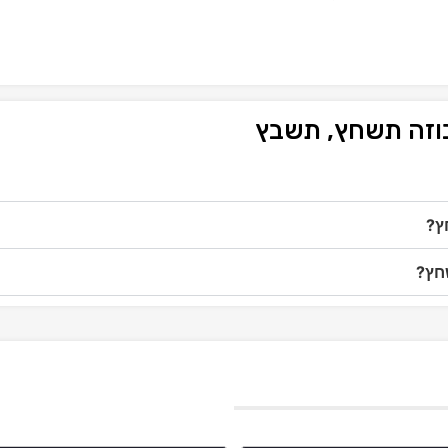
בוזה תשחץ, תשבץ
ץ?
שחץ?