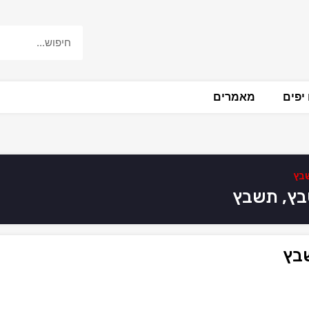
יפים
מאמרים
שבץ
בץ, תשבץ
שבץ