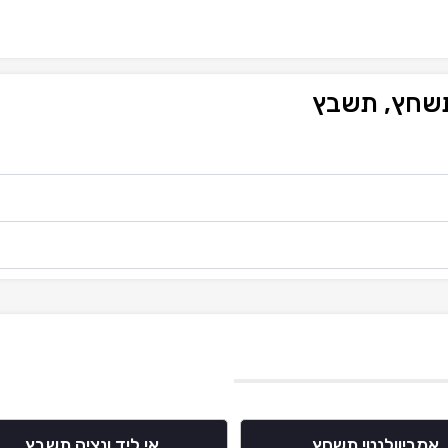
תשחץ, תשבץ
אמביוולנטי תשחץ
אי ליד ונציה תשבץ