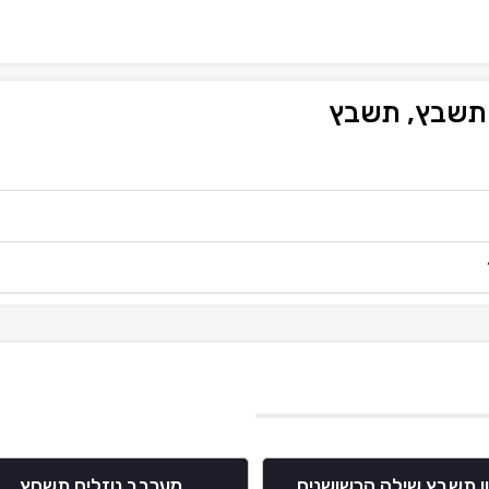
 תשבץ, תשבץ
ן תשבץ שילה הרשושנים
מערבב נוזלים תשחץ