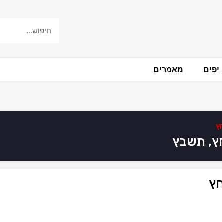
יפים
מאמרים
ץ
ץ, תשבץ
חץ