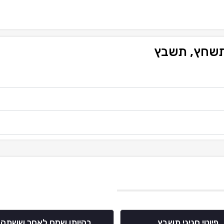
 תשחץ, תשבץ
פיוטי חגיגי תשבץ
בהיותו שמח לאחר ששתה