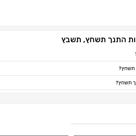
לות התנך תשחץ, תשבץ
ך תשחץ?
נך תשחץ?