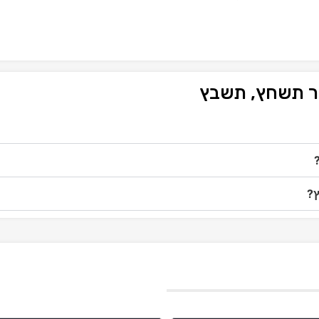
ור תשחץ, תשבץ
ץ?