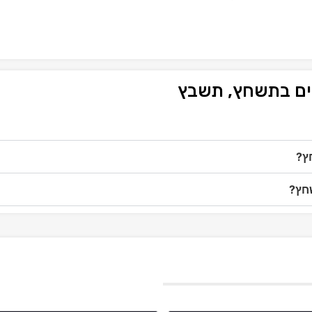
זים בתשחץ, תשבץ
ץ?
שחץ?