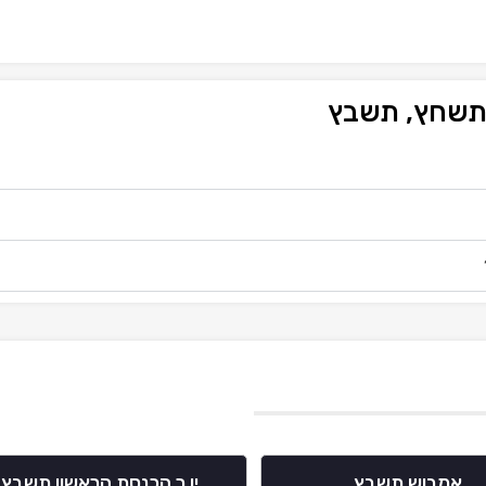
 תשחץ, תשבץ
אמבוש תשבץ
יו ר הכנסת הראשון תשבץ