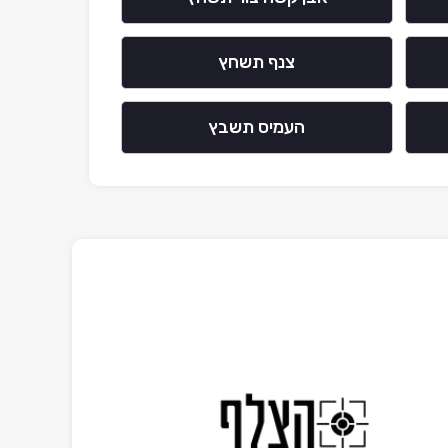
צנף תשחץ
העמיס תשבץ