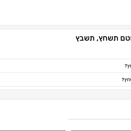
פוטם תשחץ, תשבץ
ץ?
שחץ?