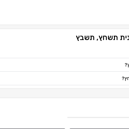
נית תשחץ, תשבץ
?
חץ?