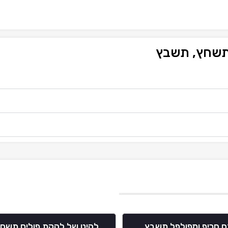
 תשחץ, תשבץ
 חריף ומפולפל תשבץ
להיט של להקת פוליס תשח