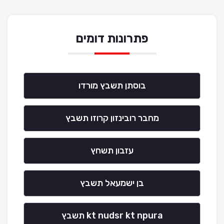
פתרונות דומים
בוסתן תשבץ מורדו
מחבר רובינזון קרוזו תשבץ
עזבון תשחץ
בן ישמעאל תשבץ
kt nudsr kt npura תשבץ