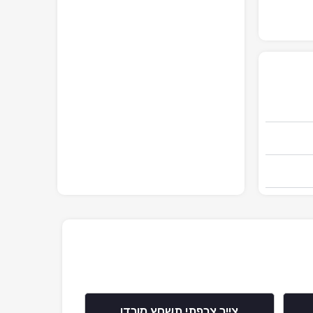
צייר צרפתי תשחץ מורדו