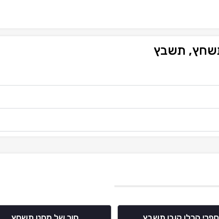
תשחץ, תשבץ
פרי הרלן קובן תשבץ
חור של מחט תשחץ