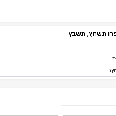
פרו תשחץ, תשבץ
ץ?
חץ?