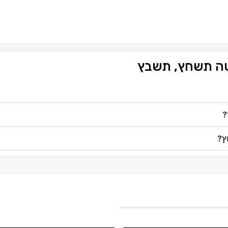
טה תשחץ, תשבץ
?
ץ?