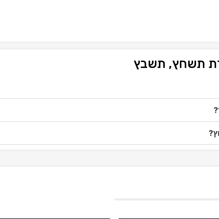
רת תשחץ, תשבץ
?
ץ?