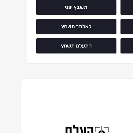
תשבץ יפני
לאלתר תשחץ
התעלם תשחץ